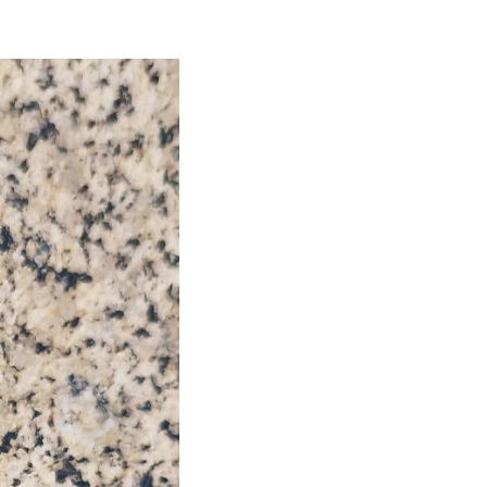
N
T
A
S
P
A
R
A
G
E
O
C
A
C
H
I
N
G