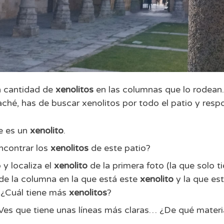
n cantidad de
xenolitos
en las columnas que lo rodean
aché, has de buscar xenolitos por todo el patio y res
ue es un
xenolito
.
ncontrar los
xenolitos
de este patio?
 y localiza el
xenolito
de la primera foto (la que solo t
 de la columna en la que está este
xenolito
y la que est
 ¿Cuál tiene más
xenolitos
?
es que tiene unas líneas más claras… ¿De qué materia