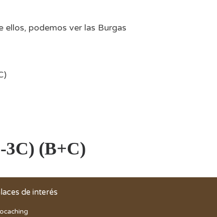
de ellos, podemos ver las Burgas
C)
B-3C) (B+C)
laces de interés
ocaching