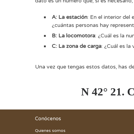
dato es un número que, si es necesario, 
A: La estación
: En el interior d
¿cuántas personas hay representa
B: La locomotora
: ¿Cuál es la n
C: La zona de carga
: ¿Cuál es la
Una vez que tengas estos datos, has de re
N 42° 21. 
Conócenos
Quienes somos