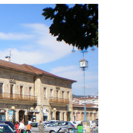
N
T
A
S
P
A
R
A
G
E
O
C
A
C
H
I
N
G