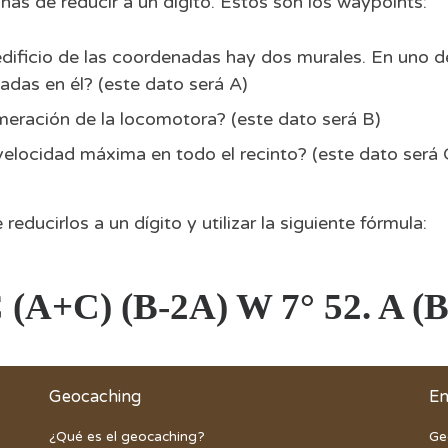
has de reducir a un dígito. Estos son los waypoints:
el edificio de las coordenadas hay dos murales. En uno 
das en él? (este dato será A)
umeración de la locomotora? (este dato será B)
 velocidad máxima en todo el recinto? (este dato será 
ducirlos a un dígito y utilizar la siguiente fórmula:
C (A+C) (B-2A) W 7° 52. A (
Geocaching
En
¿Qué es el geocaching?
Ge