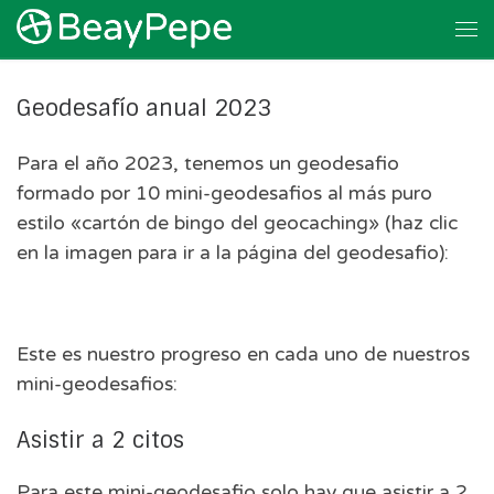
Skip to content
Me
Geodesafío anual 2023
Para el año 2023, tenemos un geodesafio
formado por 10 mini-geodesafios al más puro
estilo «cartón de bingo del geocaching» (haz clic
en la imagen para ir a la página del geodesafio):
Este es nuestro progreso en cada uno de nuestros
mini-geodesafios:
Asistir a 2 citos
Para este mini-geodesafio solo hay que asistir a 2