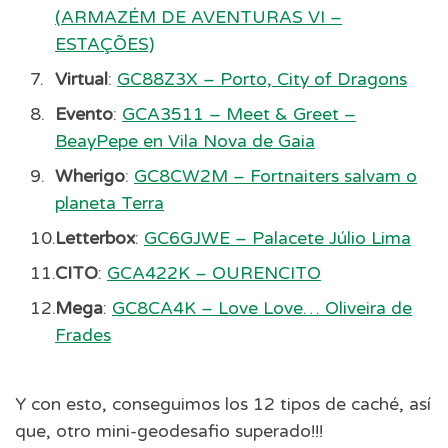
(ARMAZÉM DE AVENTURAS VI –
ESTAÇÕES)
Virtual
:
GC88Z3X – Porto, City of Dragons
Evento
:
GCA3511 – Meet & Greet –
BeayPepe en Vila Nova de Gaia
Wherigo
:
GC8CW2M – Fortnaiters salvam o
planeta Terra
Letterbox
:
GC6GJWE – Palacete Júlio Lima
CITO
:
GCA422K – OURENCITO
Mega
:
GC8CA4K – Love Love… Oliveira de
Frades
Y con esto, conseguimos los 12 tipos de caché, así
que, otro mini-geodesafio superado!!!