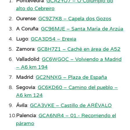
Pontevedra
:
GCA2YQ7 – O Columpio do
alto do Cebreiro
Ourense
:
GC9Z7K8 – Capela dos Gozos
A Coruña
:
GC96MJE – Santa María de Arzúa
Lugo
:
GCA3D54 – Erexia
Zamora
:
GC8H7Z1 – Caché en área de A52
Valladolid
:
GC6WGQC – Volviendo a Madrid
– A6 km 194
Madrid
:
GC2NNXG – Plaza de España
Segovia
:
GC6KD60 – Camino del pueblo –
A6 km 124
Ávila
:
GCA3VKE – Castillo de ARÉVALO
Palencia
:
GCA6NR4 – 01.- Recorriendo el
páramo