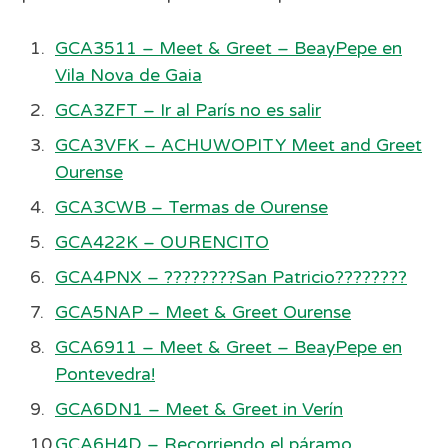
GCA3511 – Meet & Greet – BeayPepe en
Vila Nova de Gaia
GCA3ZFT – Ir al París no es salir
GCA3VFK – ACHUWOPITY Meet and Greet
Ourense
GCA3CWB – Termas de Ourense
GCA422K – OURENCITO
GCA4PNX – ????????San Patricio????????
GCA5NAP – Meet & Greet Ourense
GCA6911 – Meet & Greet – BeayPepe en
Pontevedra!
GCA6DN1 – Meet & Greet in Verín
GCA6H4D – Recorriendo el páramo