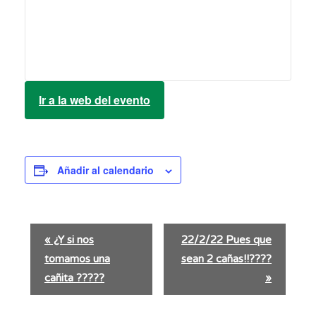
Ir a la web del evento
Añadir al calendario
N
«
¿Y si nos
22/2/22 Pues que
a
tomamos una
sean 2 cañas!!????
v
e
cañita ?????
»
g
a