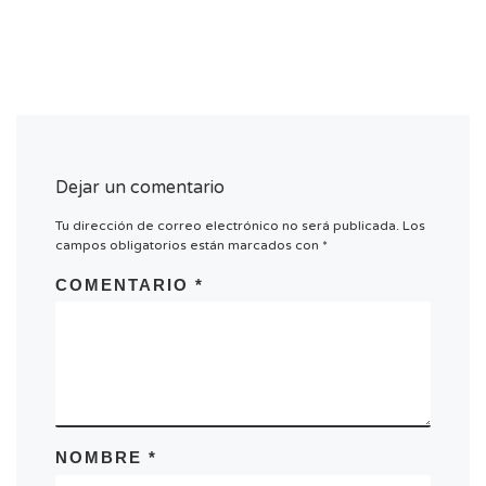
c
i
ó
n
d
e
l
Dejar un comentario
E
Tu dirección de correo electrónico no será publicada.
Los
v
campos obligatorios están marcados con
*
e
n
COMENTARIO
*
t
o
NOMBRE
*