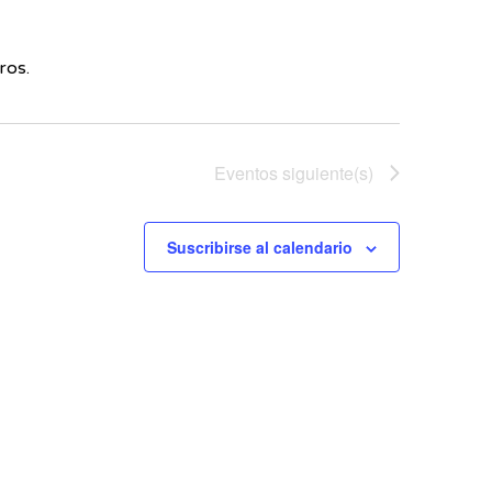
ros.
Eventos
siguiente(s)
Suscribirse al calendario