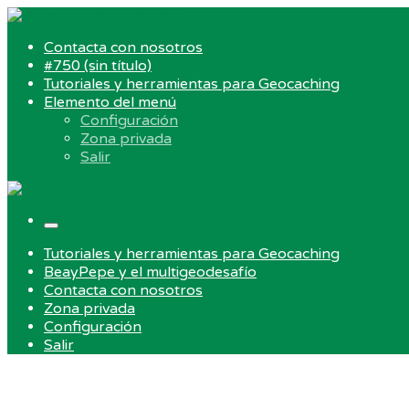
Skip
to
Contacta con nosotros
content
#750 (sin título)
Tutoriales y herramientas para Geocaching
Elemento del menú
Configuración
Zona privada
Salir
Menu
Tutoriales y herramientas para Geocaching
BeayPepe y el multigeodesafío
Contacta con nosotros
Zona privada
Configuración
Salir