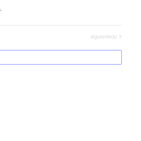
.
Eventos
siguiente(s)