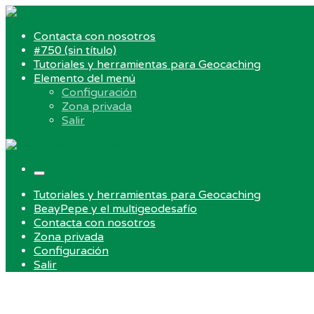
Skip
to
Contacta con nosotros
content
#750 (sin título)
Tutoriales y herramientas para Geocaching
Elemento del menú
Configuración
Zona privada
Salir
Menu
Tutoriales y herramientas para Geocaching
BeayPepe y el multigeodesafío
Contacta con nosotros
Zona privada
Configuración
Salir