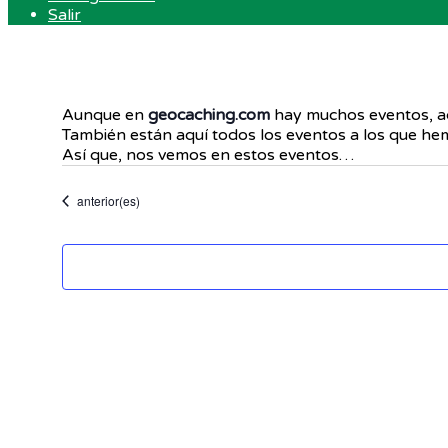
Salir
Aunque en
geocaching.com
hay muchos eventos, aq
También están aquí todos los eventos a los que hemo
Así que, nos vemos en estos eventos…
Eventos
anterior(es)