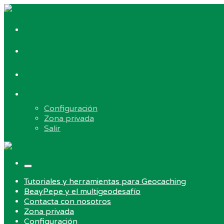
Skip
to
Contacta
content
con
#750
nosotros
(sin
título)
Tutoriales
y
herramientas
Elemento
para
del
Geocaching
Configuración
menú
Zona privada
Salir
Menu
Tutoriales y herramientas para Geocaching
BeayPepe y el multigeodesafío
Contacta con nosotros
Zona privada
Configuración