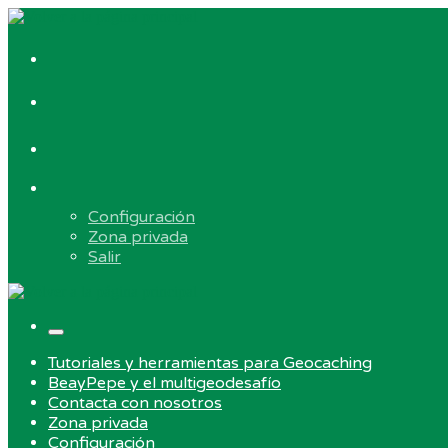
Skip
to
Contacta
content
con
#750
nosotros
(sin
título)
Tutoriales
y
herramientas
Elemento
para
del
Geocaching
Configuración
menú
Zona privada
Salir
Menu
Tutoriales y herramientas para Geocaching
BeayPepe y el multigeodesafío
Contacta con nosotros
Zona privada
Configuración