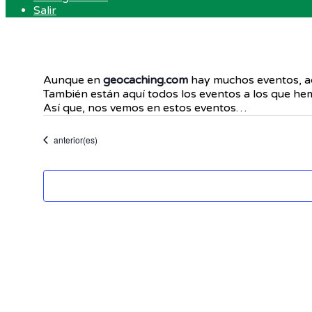
Salir
Aunque en
geocaching.com
hay muchos eventos, aq
También están aquí todos los eventos a los que hemo
Así que, nos vemos en estos eventos…
Eventos
anterior(es)