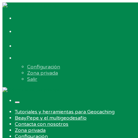
Skip
to
Contacta
content
con
#750
nosotros
(sin
título)
Tutoriales
y
herramientas
Elemento
para
del
Geocaching
Configuración
menú
Zona privada
Salir
Menu
Tutoriales y herramientas para Geocaching
BeayPepe y el multigeodesafío
Contacta con nosotros
Zona privada
Configuración