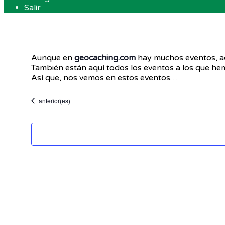
Salir
Aunque en
geocaching.com
hay muchos eventos, aq
También están aquí todos los eventos a los que hemo
Así que, nos vemos en estos eventos…
Eventos
anterior(es)