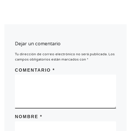
ó
n
d
e
l
E
Dejar un comentario
v
e
Tu dirección de correo electrónico no será publicada.
Los
campos obligatorios están marcados con
*
n
t
COMENTARIO
*
o
NOMBRE
*