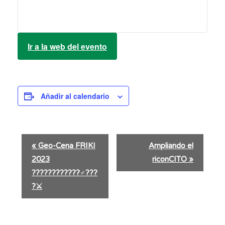
Ir a la web del evento
Añadir al calendario
N
«
Geo-Cena FRIKI
Ampliando el
a
2023
riconCITO
»
v
e
????????????‍♂️???
g
?⚔️
a
c
i