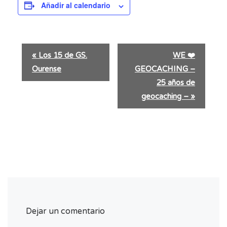
Añadir al calendario
N
«
Los 15 de GS.
WE ❤️
a
Ourense
GEOCACHING –
v
e
25 años de
g
geocaching –
»
a
c
i
ó
n
d
e
l
E
Dejar un comentario
v