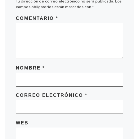
e
Tu dirección de correo electrónico no será publicada.
Los
campos obligatorios están marcados con
*
n
t
COMENTARIO
*
o
NOMBRE
*
CORREO ELECTRÓNICO
*
WEB