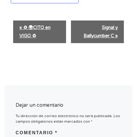
N
«
♻️ 🌍CITO en
Signal y
a
VIGO ♻️
Ballycumber C
»
v
e
g
a
c
i
ó
n
d
e
Dejar un comentario
l
Tu dirección de correo electrónico no será publicada.
Los
E
campos obligatorios están marcados con
*
v
e
COMENTARIO
*