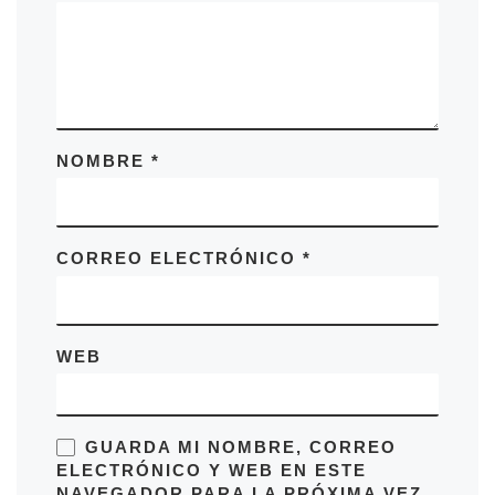
n
t
o
NOMBRE
*
CORREO ELECTRÓNICO
*
WEB
GUARDA MI NOMBRE, CORREO
ELECTRÓNICO Y WEB EN ESTE
NAVEGADOR PARA LA PRÓXIMA VEZ