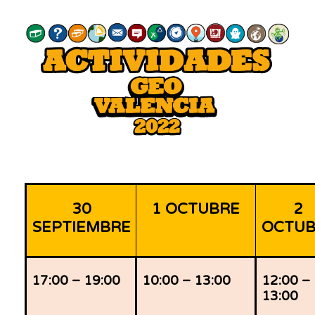
30
1 OCTUBRE
2
SEPTIEMBRE
OCTUB
17:00 – 19:00
10:00 – 13:00
12:00 –
13:00