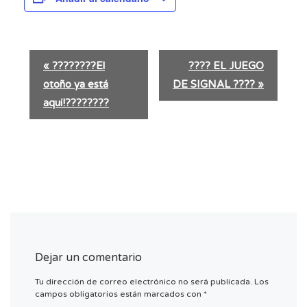
N
«
????????El
???? EL JUEGO
a
otoño ya está
DE SIGNAL ????
»
v
e
aquí!????????
g
a
c
i
ó
n
d
e
l
Dejar un comentario
E
Tu dirección de correo electrónico no será publicada.
Los
v
campos obligatorios están marcados con
*
e