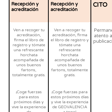
Recepción y
Recepción y
CITO
acreditación
acreditación
Ven a recoger tu
Ven a recoger tu
Perman
acreditación,
acreditación, firma
atento a
firma el libro de
el libro de registro y
publicac
registro y tómate
tómate una
una refrescante
refrescante
horchata
horchata
acompañada de
acompañada de
unos buenos
unos buenos
fartons,
fartons, totalmente
totalmente gratis.
gratis.
¡Coge fuerzas
¡Coge fuerzas para
para estos
estos próximos días
próximos días y
y vive la experiencia
vive la experiencia
de GEOVALENCIA
de
a tope!