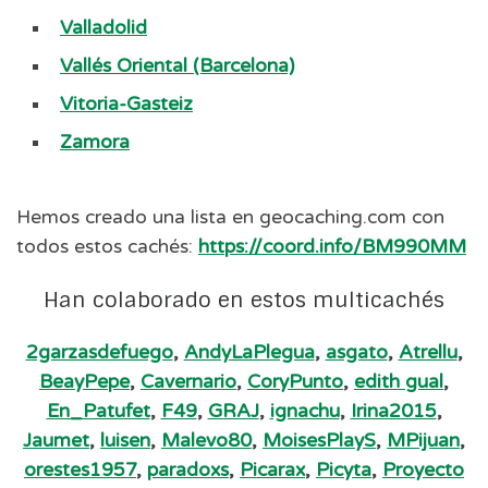
Valladolid
Vallés Oriental (Barcelona)
Vitoria-Gasteiz
Zamora
Hemos creado una lista en geocaching.com con
todos estos cachés:
https://coord.info/BM990MM
Han colaborado en estos multicachés
2garzasdefuego
,
AndyLaPlegua
,
asgato
,
Atrellu
,
BeayPepe
,
Cavernario
,
CoryPunto
,
edith gual
,
En_Patufet
,
F49
,
GRAJ
,
ignachu
,
Irina2015
,
Jaumet
,
luisen
,
Malevo80
,
MoisesPlayS
,
MPijuan
,
orestes1957
,
paradoxs
,
Picarax
,
Picyta
,
Proyecto