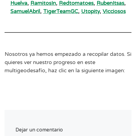
Huelva
,
RamitosIn
,
Redtomatoes
,
RubenItsas
,
SamuelAbril
,
TigerTeamGC
,
Utopity
,
Vicciosos
Nosotros ya hemos empezado a recopilar datos. Si
quieres ver nuestro progreso en este
multigeodesafío, haz clic en la siguiente imagen:
Dejar un comentario