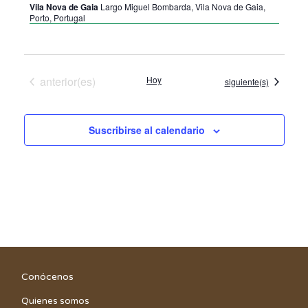
Vila Nova de Gaia
Largo Miguel Bombarda, Vila Nova de Gaia,
Porto, Portugal
Eventos
anterior(es)
Hoy
Eventos
siguiente(s)
Suscribirse al calendario
Conócenos
Quienes somos