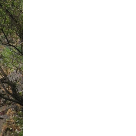
N
T
A
S
P
A
R
A
G
E
O
C
A
C
H
I
N
G