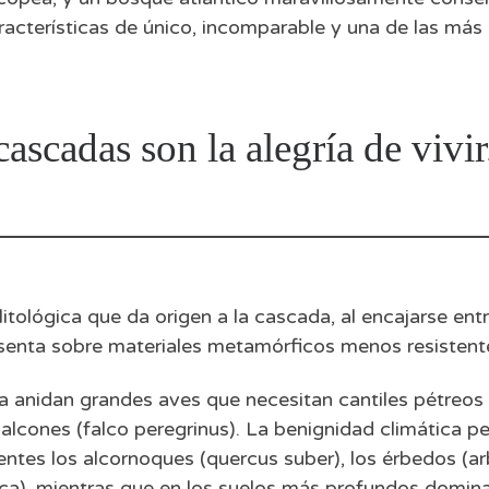
racterísticas de único, incomparable y una de las má
cascadas son la alegría de vivir
litológica que da origen a la cascada, al encajarse e
senta sobre materiales metamórficos menos resistente
a anidan grandes aves que necesitan cantiles pétreos
alcones (falco peregrinus). La benignidad climática pe
ntes los alcornoques (quercus suber), los érbedos (arb
ica), mientras que en los suelos más profundos dominan