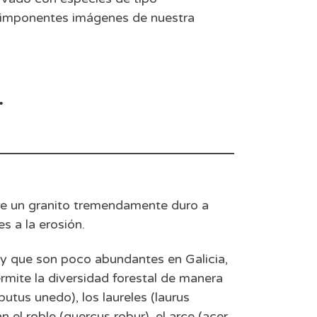
s imponentes imágenes de nuestra
.
ntre un granito tremendamente duro a
s a la erosión.
 y que son poco abundantes en Galicia,
rmite la diversidad forestal de manera
utus unedo), los laureles (laurus
 el roble (quercus robur), el arce (acer