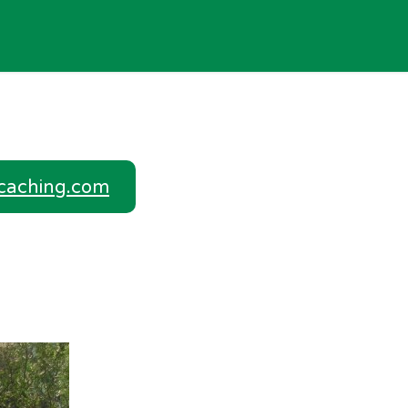
C
#
T
E
O
7
U
L
N
5
T
E
T
0
O
M
A
(
R
E
C
S
I
N
T
I
A
T
A
N
L
O
ocaching.com
C
T
E
D
O
Í
S
E
N
T
Y
L
N
U
H
M
O
L
E
E
S
O
R
N
O
)
R
Ú
T
A
R
M
O
I
S
E