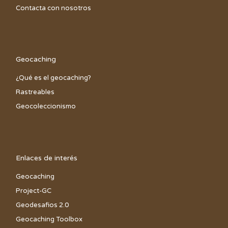
l
Contacta con nosotros
E
v
e
n
Geocaching
t
o
¿Qué es el geocaching?
Rastreables
Geocoleccionismo
Enlaces de interés
Geocaching
Project-GC
Geodesafios 2.0
Geocaching Toolbox