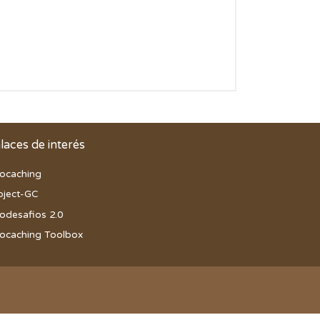
N
T
A
S
P
A
R
A
G
laces de interés
E
O
ocaching
C
A
oject-GC
C
odesafios 2.0
H
ocaching Toolbox
I
N
G